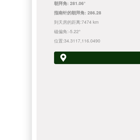
朝拜角:
281.06°
指南针的朝拜角:
286.28
到天房的距离:
7474 km
磁偏角:
-5.22°
位置:
34.3117
,
116.0490