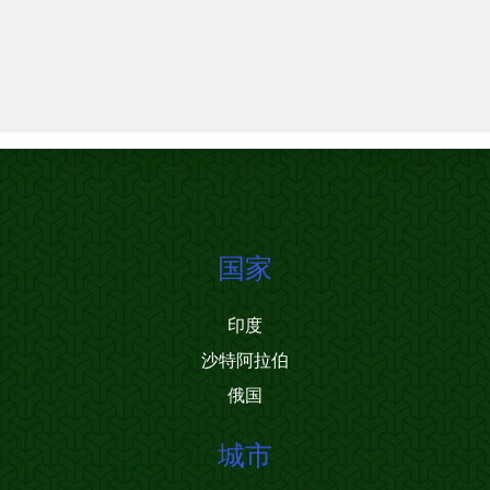
国家
印度
沙特阿拉伯
俄国
城市