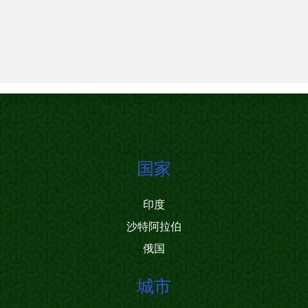
国家
印度
沙特阿拉伯
俄国
城市