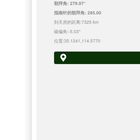
朝拜角:
279.97°
指南针的朝拜角:
285.00
到天房的距离:
7325 km
磁偏角:
-5.03°
位置:
35.1241
,
114.5770