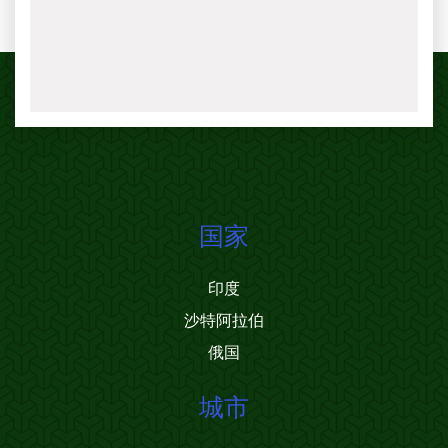
国家
印度
沙特阿拉伯
俄国
城市