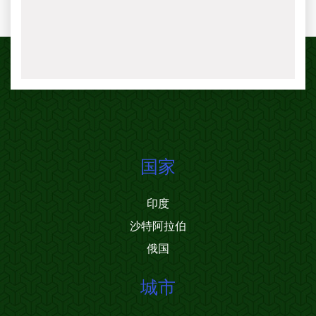
国家
印度
沙特阿拉伯
俄国
城市