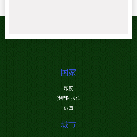
国家
印度
沙特阿拉伯
俄国
城市