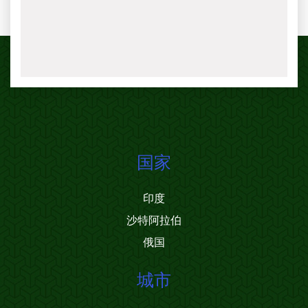
国家
印度
沙特阿拉伯
俄国
城市