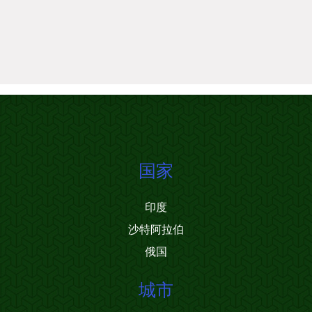
国家
印度
沙特阿拉伯
俄国
城市