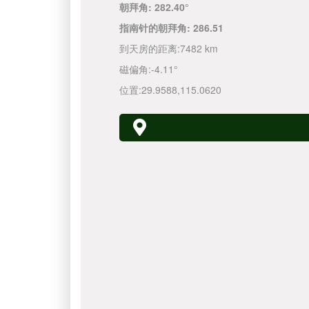
朝拜角:
282.40°
指南针的朝拜角:
286.51
到天房的距离:
7482 km
磁偏角:
-4.11°
位置:
29.9588
,
115.0620