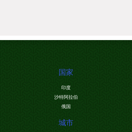
国家
印度
沙特阿拉伯
俄国
城市