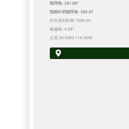
朝拜角:
281.89°
指南针的朝拜角:
285.97
到天房的距离:
7406 km
磁偏角:
-4.08°
位置:
30.5083
,
114.3940