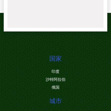
国家
印度
沙特阿拉伯
俄国
城市