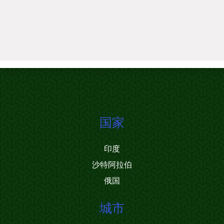
国家
印度
沙特阿拉伯
俄国
城市