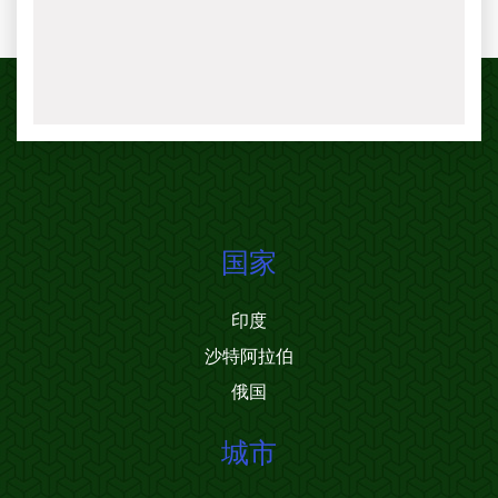
国家
印度
沙特阿拉伯
俄国
城市