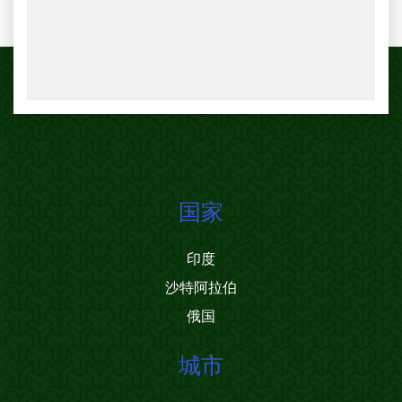
国家
印度
沙特阿拉伯
俄国
城市