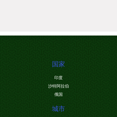
国家
印度
沙特阿拉伯
俄国
城市