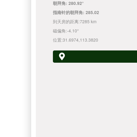
朝拜角:
280.92°
指南针的朝拜角:
285.02
到天房的距离:
7285 km
磁偏角:
-4.10°
位置:
31.6974
,
113.3820