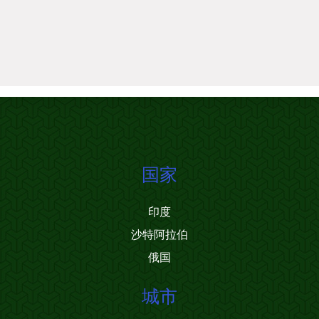
国家
印度
沙特阿拉伯
俄国
城市