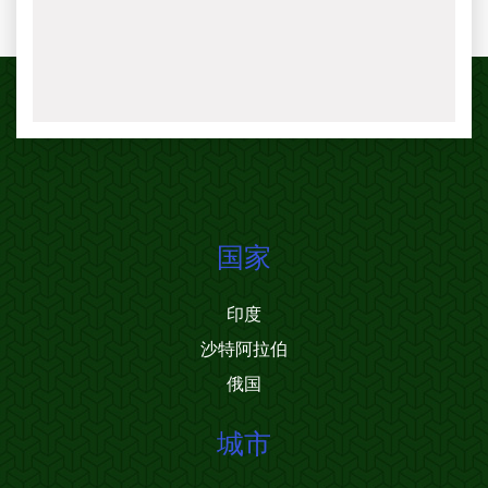
国家
印度
沙特阿拉伯
俄国
城市