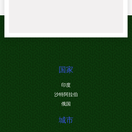
国家
印度
沙特阿拉伯
俄国
城市