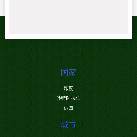
国家
印度
沙特阿拉伯
俄国
城市