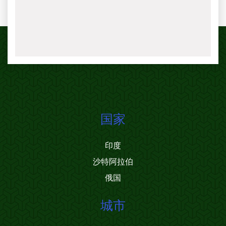
国家
印度
沙特阿拉伯
俄国
城市