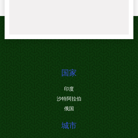
国家
印度
沙特阿拉伯
俄国
城市