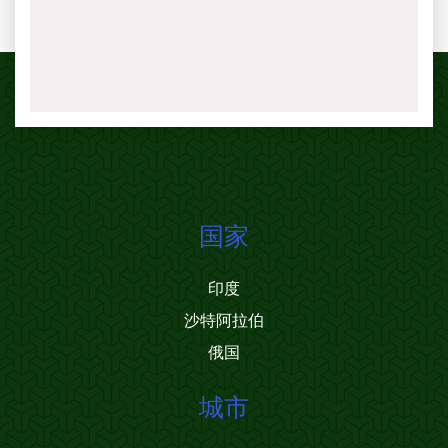
国家
印度
沙特阿拉伯
俄国
城市