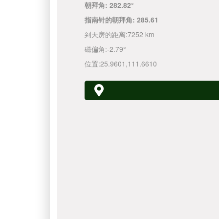
朝拜角:
282.82°
指南针的朝拜角:
285.61
到天房的距离:
7252 km
磁偏角:
-2.79°
位置:
25.9601
,
111.6610