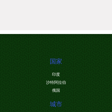
国家
印度
沙特阿拉伯
俄国
城市