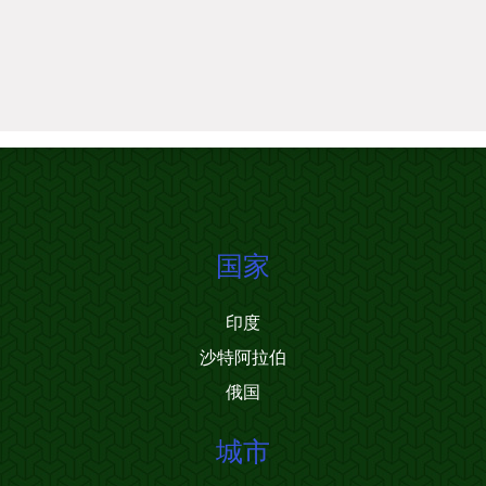
国家
印度
沙特阿拉伯
俄国
城市