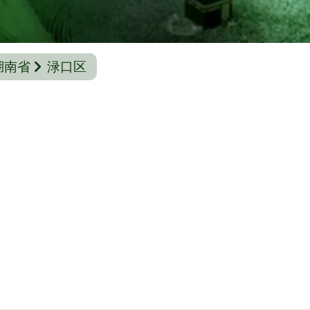
湖南省
渌口区