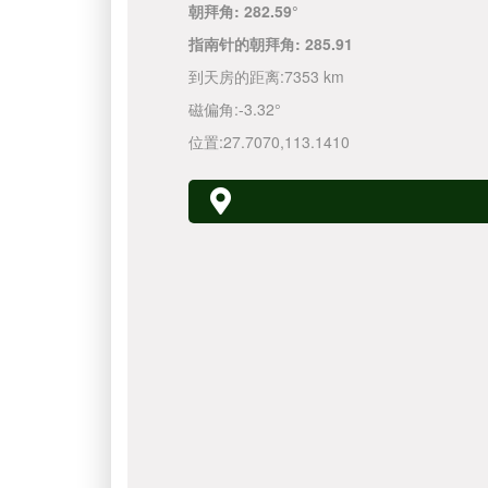
朝拜角:
282.59°
指南针的朝拜角:
285.91
到天房的距离:
7353 km
磁偏角:
-3.32°
位置:
27.7070
,
113.1410