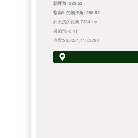
朝拜角:
282.53°
指南针的朝拜角:
285.94
到天房的距离:
7364 km
磁偏角:
-3.41°
位置:
28.0081
,
113.3290