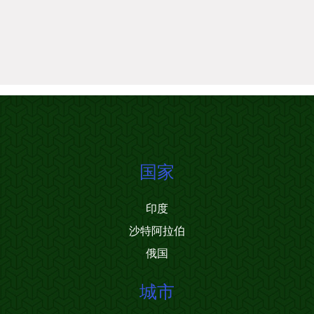
国家
印度
沙特阿拉伯
俄国
城市