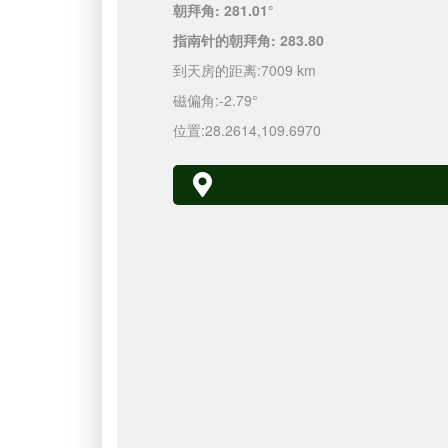
朝拜角:
281.01°
指南针的朝拜角:
283.80
到天房的距离:
7009 km
磁偏角:
-2.79°
位置:
28.2614
,
109.6970