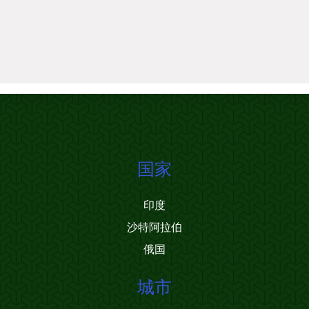
国家
印度
沙特阿拉伯
俄国
城市