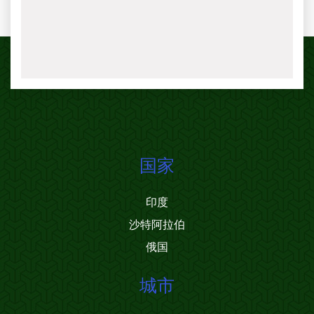
国家
印度
沙特阿拉伯
俄国
城市