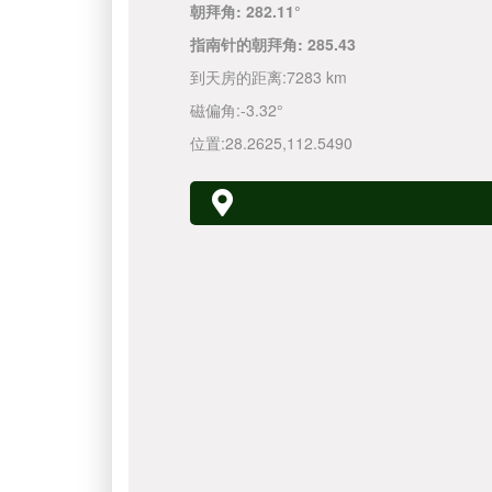
朝拜角:
282.11°
指南针的朝拜角:
285.43
到天房的距离:
7283 km
磁偏角:
-3.32°
位置:
28.2625
,
112.5490