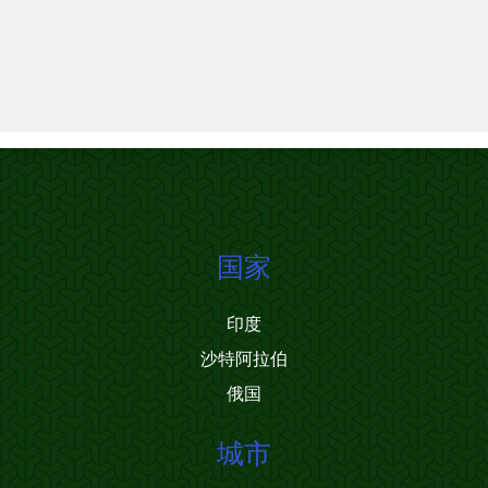
国家
印度
沙特阿拉伯
俄国
城市