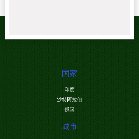
国家
印度
沙特阿拉伯
俄国
城市