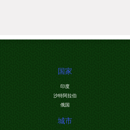
国家
印度
沙特阿拉伯
俄国
城市