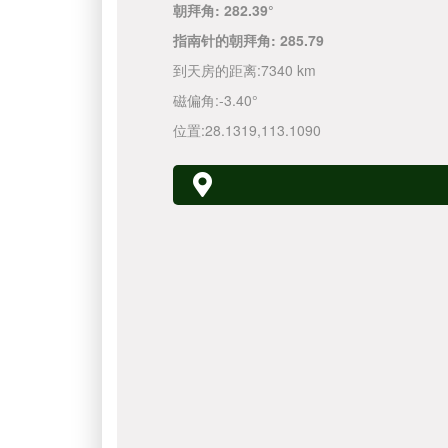
朝拜角:
282.39°
指南针的朝拜角:
285.79
到天房的距离:
7340 km
磁偏角:
-3.40°
位置:
28.1319
,
113.1090