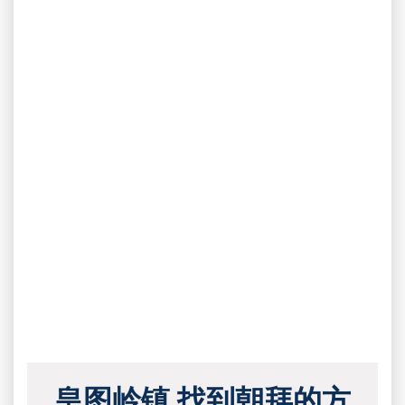
皇图岭镇 找到朝拜的方