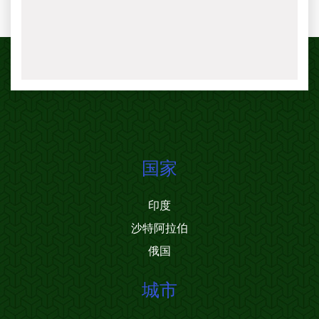
国家
印度
沙特阿拉伯
俄国
城市