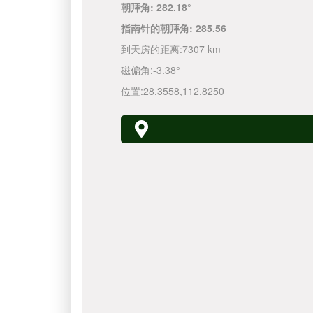
朝拜角:
282.18°
指南针的朝拜角:
285.56
到天房的距离:
7307 km
磁偏角:
-3.38°
位置:
28.3558
,
112.8250