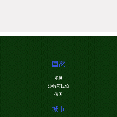
国家
印度
沙特阿拉伯
俄国
城市