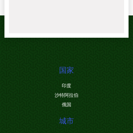
国家
印度
沙特阿拉伯
俄国
城市