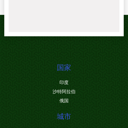
国家
印度
沙特阿拉伯
俄国
城市