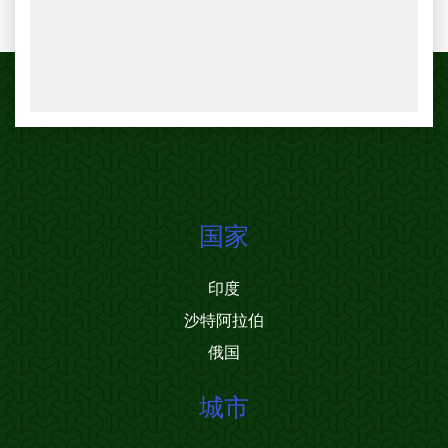
国家
印度
沙特阿拉伯
俄国
城市