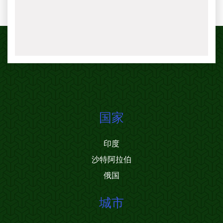
国家
印度
沙特阿拉伯
俄国
城市