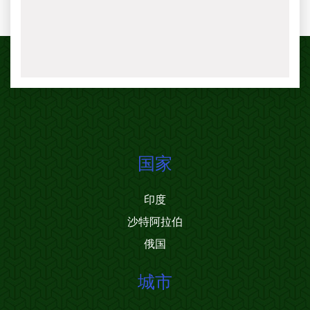
国家
印度
沙特阿拉伯
俄国
城市