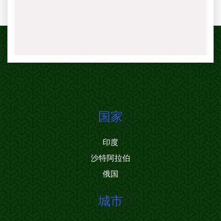
国家
印度
沙特阿拉伯
俄国
城市