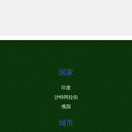
国家
印度
沙特阿拉伯
俄国
城市