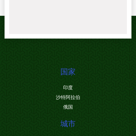
国家
印度
沙特阿拉伯
俄国
城市