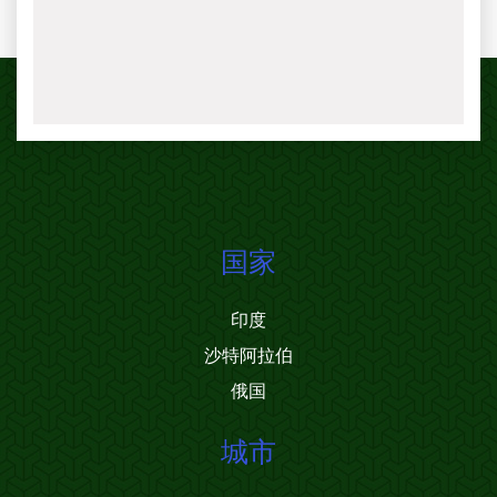
国家
印度
沙特阿拉伯
俄国
城市