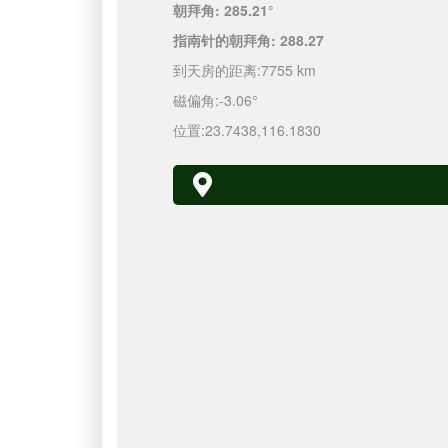
朝拜角:
285.21°
指南针的朝拜角:
288.27
到天房的距离:
7755 km
磁偏角:
-3.06°
位置:
23.7438
,
116.1830