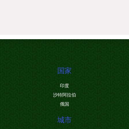
国家
印度
沙特阿拉伯
俄国
城市