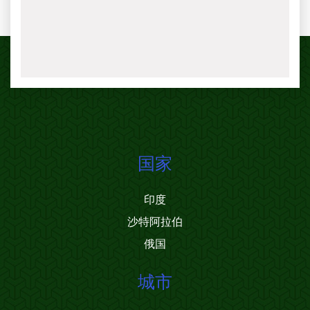
国家
印度
沙特阿拉伯
俄国
城市