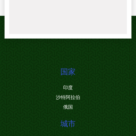
国家
印度
沙特阿拉伯
俄国
城市