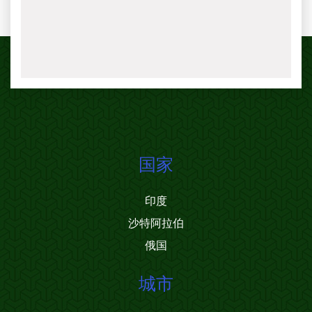
国家
印度
沙特阿拉伯
俄国
城市