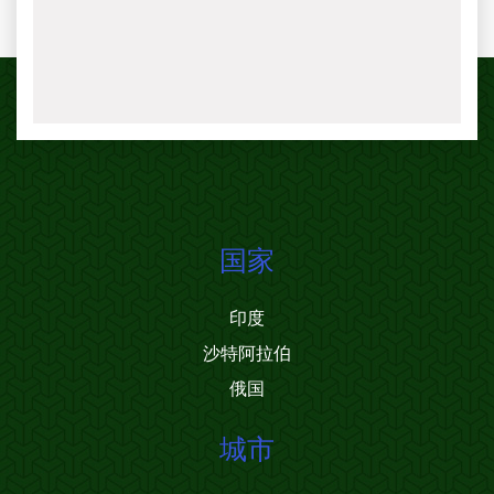
国家
印度
沙特阿拉伯
俄国
城市