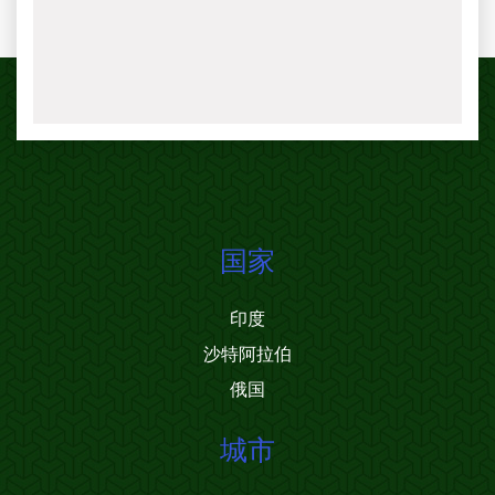
国家
印度
沙特阿拉伯
俄国
城市