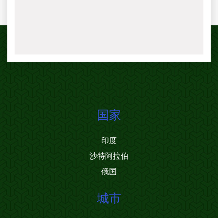
国家
印度
沙特阿拉伯
俄国
城市