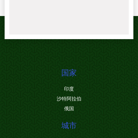
国家
印度
沙特阿拉伯
俄国
城市