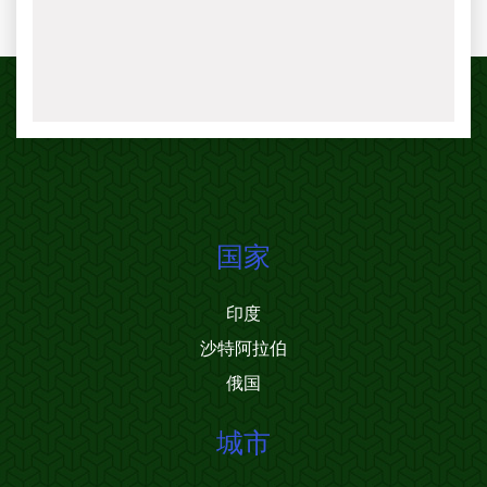
国家
印度
沙特阿拉伯
俄国
城市