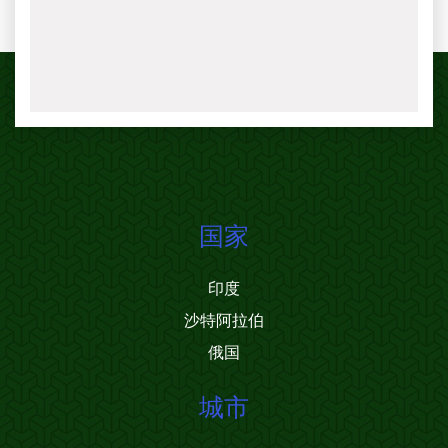
国家
印度
沙特阿拉伯
俄国
城市